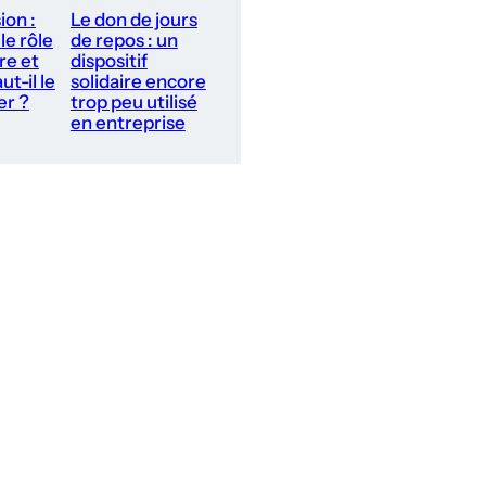
ion :
Le don de jours
le rôle
de repos : un
re et
dispositif
ut-il le
solidaire encore
er ?
trop peu utilisé
en entreprise