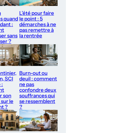
n
L’été pour faire
s quand
le point : 5
idant :
démarches à ne
nt
pas remettre à
ser sans
la rentrée
iser ?
ntinier,
Burn-out ou
on, SCI
deuil : comment
 :
ne pas
nt
confondre deux
r son
souffrances qui
 sur le
se ressemblent
t ?
?