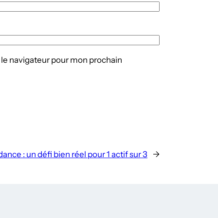
 le navigateur pour mon prochain
dance : un défi bien réel pour 1 actif sur 3
→