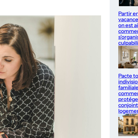
Partir e
vacance
on est a
comme
s’organi
culpabil
Pacte to
indivisi
familiale
comme
protége
conjoint
logemen