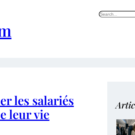
S
e
am
a
r
c
h
r les salariés
Artic
e leur vie