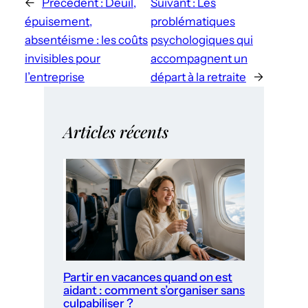
←
Précédent :
Deuil,
Suivant :
Les
épuisement,
problématiques
absentéisme : les coûts
psychologiques qui
invisibles pour
accompagnent un
l’entreprise
départ à la retraite
→
Articles récents
Partir en vacances quand on est
aidant : comment s’organiser sans
culpabiliser ?